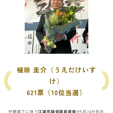
植田 圭介（うえだけいす
け）
621票（10位当選）
任期満了に伴う
江津市議会議員選挙
が5月24日告示、