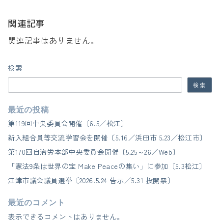
関連記事
関連記事はありません。
検索
検索
最近の投稿
第119回中央委員会開催〔6.5／松江〕
新入組合員等交流学習会を開催〔5.16／浜田市 5.23／松江市〕
第170回自治労本部中央委員会開催〔5.25～26／Web〕
「憲法9条は世界の宝 Make Peaceの集い」に参加〔5.3松江〕
江津市議会議員選挙〔2026.5.24 告示／5.31 投開票〕
最近のコメント
表示できるコメントはありません。